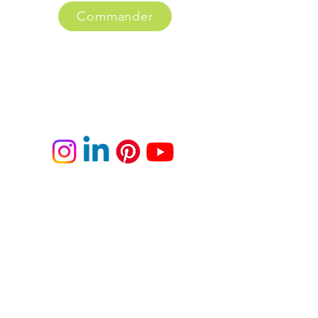
Commander
Mentions légales
Politique de confidentialité
A PROPOS
Les Vins d'Abbayes 2025
©
tous
droits
réservés
L'abus d'alcool est dangereux pour la santé,
consommer avec modération. En
accédant à nos
offres vous déclarez avoir 18 ans révolus.