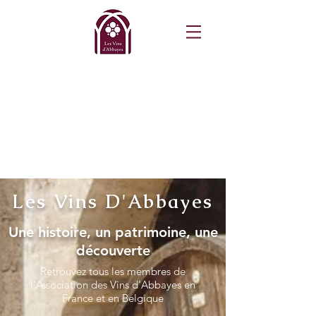
Les Vins D'Abbayes
Une histoire, un patrimoine, une
découverte
Retrouvez tous les membres de
l'Association des Vins d'Abbayes en
France et en Belgique