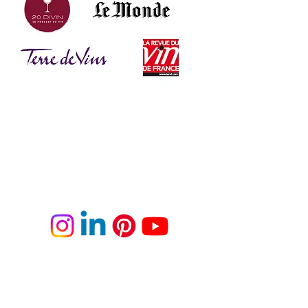
Mentions légales
Politique de confidentialité
A PROPOS
Les Vins d'Abbayes 2025
©
tous
droits
réservés
L'abus d'alcool est dangereux pour la santé,